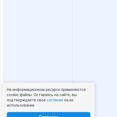
julia-dem
julia080
ludochek
lusa
reklamka
s320an
комсомолочка
козерож
На информационном ресурсе применяются
Статистика портрета:
cookie-файлы. Оставаясь на сайте, вы
ГАЛЕРЕИ АРИСИЯ
Иллю
подтверждаете свое
согласие
на их
сейчас просматривают портрет - 0
использование.
зарегистрированные пользователи
посетившие портрет за 7 дней - 0