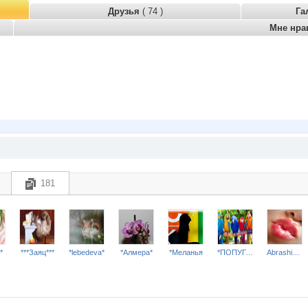
Друзья
( 74 )
Га
Мне нра
181
*
***Заяц***
*lebedeva*
*Алмера*
*Меланья
*ПОПУГАЙ*
Abrashicek