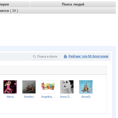
лерея
Поиск людей
вится
( 34 )
Рейтинг топ-50 блоггеров
Aleva
Ameliss
Angelina2307
Anna Delmare
AnnaSi