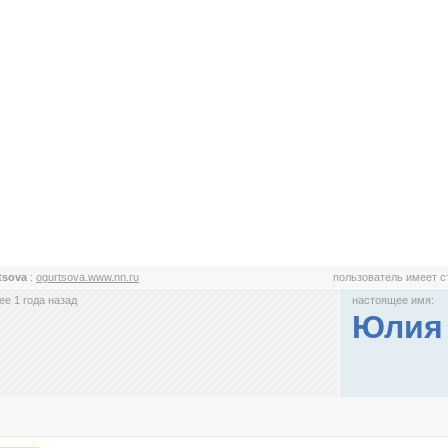
tsova
:
ogurtsova.www.nn.ru
пользователь имеет 
е 1 года назад
настоящее имя:
Юлия