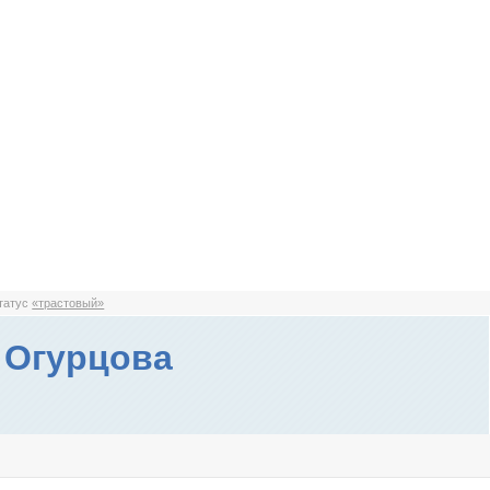
статус
«трастовый»
 Огурцова