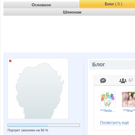
Блог
( 0 )
Основное
Шпионаж
Блог
67
***Любимка***
***Яна**
Посмотреть ещё
Портрет заполнен на 56 %