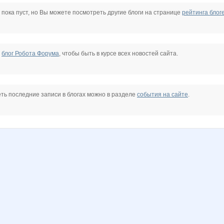
B00lka
Biyani
BooK-ashka
BroNzz@
Diamond Crumb
Edissa
 пока пуст, но Вы можете посмотреть другие блоги на странице
рейтинга блог
te
Kseniya Ishekovaa
LanaNN
Larshe
Lavanda*
Lenusik_85
Lonza
е
блог Робота Форума
, чтобы быть в курсе всех новостей сайта.
Naatka
Nata.li
Nata1
Natalya2907
Nayada3881
Nutka
ть последние записи в блогах можно в разделе
события на сайте
.
y smile
Svetylya20
Taisiya
Vinogradinka
Wine
Yana-Anny
Yumymama
strelka
blandina
brunia
confessa*
cornflour
dreamhousenn
elen76